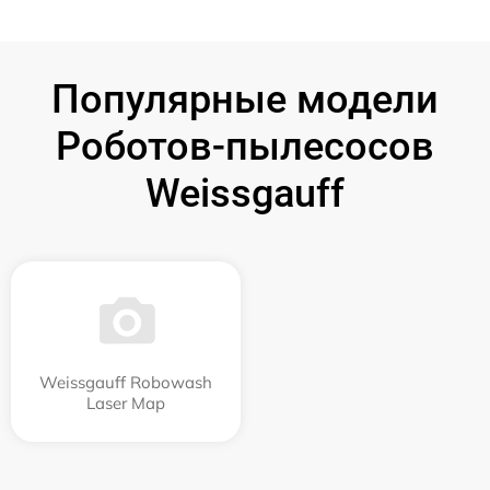
Популярные модели
Роботов-пылесосов
Weissgauff
Weissgauff Robowash
Laser Map